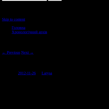
Main menu
Skip to content
Головна
Хронологічний архів
Post navigation
← Previous
Next →
“В джинсы уже облачились самые отста
Posted on
2012-11-26
by
Larysa
Gangnam Style не дає спокою не тільки всьому світові, а ще й 
клас. Гірше вже здається неможливо. Що тут скажеш в Gangnam
25 відповідей ““В джинсы уже облачились самые 