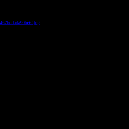
2467bddada90be6f.jpg
– ось таке би краще вписалось
кий язык!