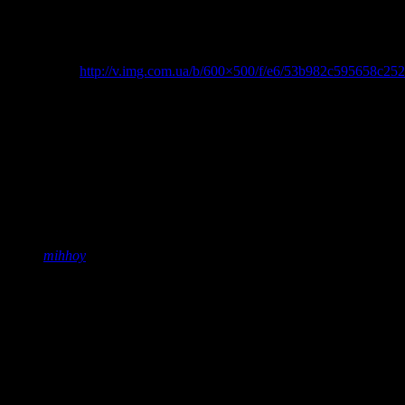
це в неї хрестик?
slm
коментує:
http://v.img.com.ua/b/600×500/f/e6/53b982c595658c25
Мо
коментує:
шо робиться!йой…
anna
коментує:
о, бедные мои уши и уши моих коллег, изучавших корейс
olezhyk
коментує:
mihhoy
коментує:
Собрали — получился паровоз (с)
Green
коментує:
Пйозди
йоЛоп
коментує: