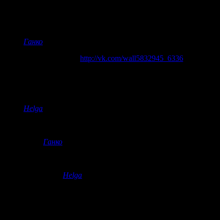
Вуйна
коментує:
Шось він у них сільно замєдлєний. Нікакого драйву.
Ганко
коментує:
опа гамно стайл
http://vk.com/wall5832945_6336
bunnyfunny
коментує:
100% мені навить так і чулось
Helga
коментує:
зовсім сумно, мало того що назва дебільна у них, так ще
Ганко
коментує:
назва хаааарииить, та й у всіх підопічних могилевсь
Helga
коментує:
Апрєль то взагалі лахудра якась
slm
коментує: