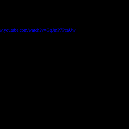
ww.youtube.com/watch?v=GqJmP7PcaUw
адзвичайно влучно! йоЛопе, дякую за коментар, добряче порегот
рь капец.