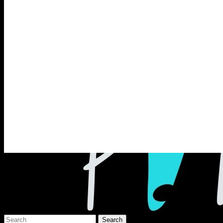
Раґулі
Блоґ про аґресивний несмак українсько