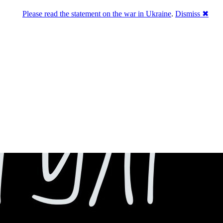
Please read the statement on the war in Ukraine
.
Dismiss ✖
го естеблішменту