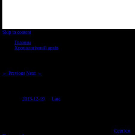
Main menu
Skip to content
Головна
Хронологічний архів
Post navigation
← Previous
Next →
Відчайдушні губні феї
Posted on
2013-12-19
by
Lara
І знову вітаю вас у підбірці фотографій жінок, які завдяки
зусиллям своїм і косметологів стали “болєє лучше” виглядати.
З такою красою і не скаже одразу жінка перед тобою чи
трансвестит. Зате одразу видно де рот, тільки навіщо якщо
після таких модифікацій тебе легко можна сплутати з
Сергієм