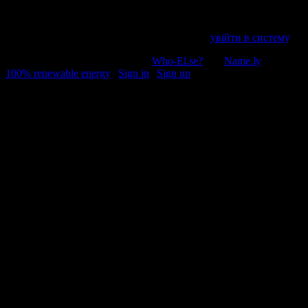
Напишіть відгук
Пробачте, щоб відправити коментар, маєте
увійти в систему
.
© 2011-2026, Раґулі | Hosted by
Who-El.se?
and
Name.ly
using
100% renewable energy
|
Sign in
|
Sign up