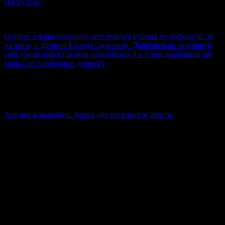
Пастухом?
Однією з найяскравіших антиреклам губних модифікацій, як
на мене, є дівчина Блонда (здається). Добровільно захуярити
собі такий дефект кожна наважиться (і є з чим порівняти, це
точно не природний дефект).
Але що ж поробиш. Краса дійсно вимагає жертв.