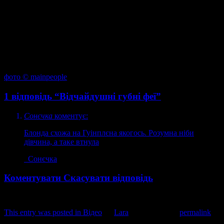
фото ©
mainpeople
1 відповідь “Відчайдушні губні феї”
Сонєчка
коментує:
Блонда схожа на Гуінплєна якогось. Розумна ніби
дівчина, а таке втнула
Сонєчка
Коментувати
Скасувати відповідь
This entry was posted in
Відео
by
Lara
. Bookmark the
permalink
.