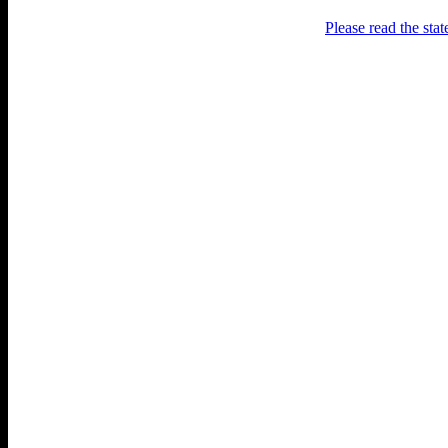
Please read the sta
Раґулі
Блоґ про аґресивний несмак
українського естеблішменту