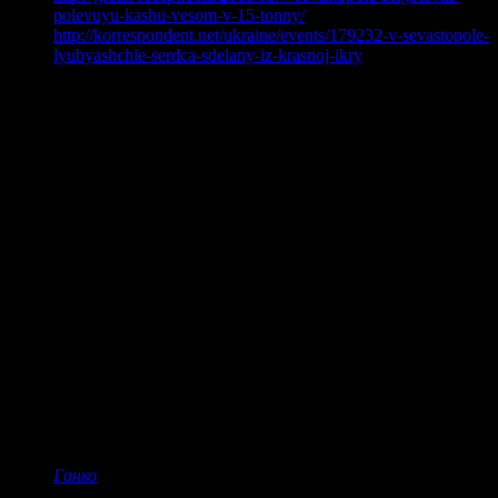
polevuyu-kashu-vesom-v-15-tonny/
http://korrespondent.net/ukraine/events/179232-v-sevastopole-
lyubyashchie-serdca-sdelany-iz-krasnoj-ikry
добрая падла
коментує:
пИчалька
жужу
коментує:
там люблять щось таке утнути, то кашу в 1,5 тони, то
мармелад в 10 м2, то суші, то бутерброд з ікрою в 6м. За
ікру, мабуть, і не так билися. Якісь харчові маніяки))))
ната
коментує:
та треба було їм прям на голови той салат сипати.
впевнена, стаду сподобалось би.
Ірина
коментує:
Мерзенно…стояти під дощем у натовпі за чашку
гидотного салату…
Ганко
коментує: