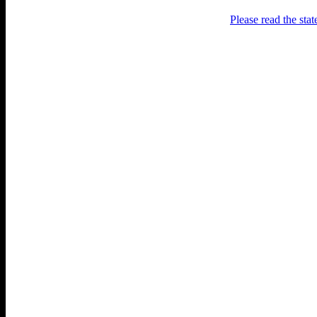
Please read the sta
Раґулі
Блоґ про аґресивний несмак
українського естеблішменту