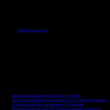
приготування найбільшої порції “Олів’є”, а як на мене вийшла
просто арт-інсталяція “Свині і корито”. Привда свині у нас же
не до кінця втратили людську подобу, бо салат розсипали у
пластикові пивні стаканчики і давали до них ложку. Охуєнно,
я вважаю.
відео via
pokrashenia.org.ua
14 відповідей “Труна наповнена олів’є”
ната
коментує:
бидло таке бидло…
Ll
коментує:
Корито!
жужу
коментує:
там явно завелся харчові маніяки-гігантомани
http://photo.unian.net/rus/detail/261331.html
http://imap.bonappetit.com.ua/articles/7415-rekordnoe-panno-
iz-sushi-prigotovili-v-sevastopole-17-foto.html
http://green-recept.com/2011/05/v-sevastopole-prigotovili-