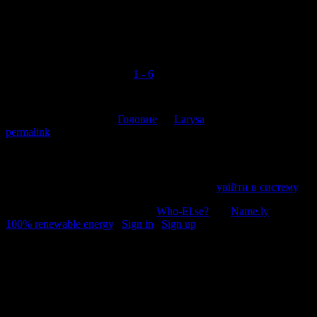
Просто жах, але культурі цього міста відповідає
повністю
Коментувати
Скасувати відповідь
Open all references in tabs: [
1 - 6
]
This entry was posted in
Головне
by
Larysa
. Bookmark the
permalink
.
Напишіть відгук
Пробачте, щоб відправити коментар, маєте
увійти в систему
.
© 2011-2026, Раґулі | Hosted by
Who-El.se?
and
Name.ly
using
100% renewable energy
|
Sign in
|
Sign up