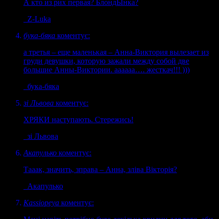
А кто из рих первая? БлондЫнка?
Z-Luka
бука-бяка
коментує:
а третья – еще маленькая – Анна-Виктория вылезает из
груди девушки, которую зажали между собой две
большие Анны-Виктории. аааааа…. жесткач!!! )))
бука-бяка
зі Львова
коментує:
ХРЯКИ наступають. Стережись!
зі Львова
Акапулько
коментує:
Тааак, значить, зправа – Анна, зліва Вікторія?
Акапулько
Kassiopeya
коментує: