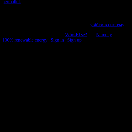
permalink
.
Напишіть відгук
Пробачте, щоб відправити коментар, маєте
увійти в систему
.
© 2011-2026, Раґулі | Hosted by
Who-El.se?
and
Name.ly
using
100% renewable energy
|
Sign in
|
Sign up