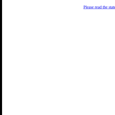
Please read the sta
Раґулі
Блоґ про аґресивний несмак
українського естеблішменту