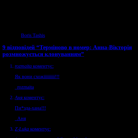
гаплик! Уявіть собі світські події з 5ма Аннами-Вікторіями,
8ма Санатанами і фіг його зна скількома (бо бабла стане)
Камаліями. Пекло вже близько:)
фото via
Boris Tashis
9 відповідей “Терміново в номер: Анна-Вікторія
розмножується клонуванням”
rozmaita
коментує:
Як вони схожііііііііі!!!
rozmaita
Аня
коментує:
Пи*зда-хана!!!
Аня
Z-Luka
коментує: