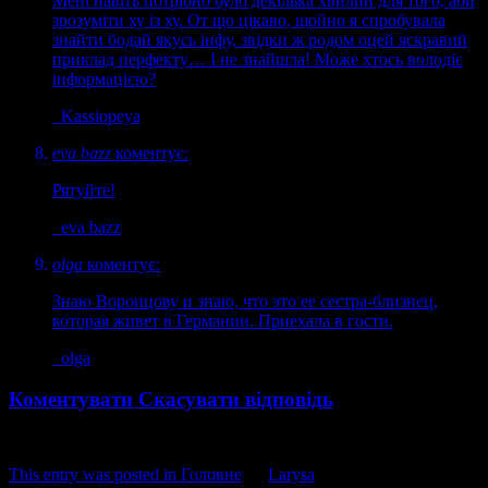
Мені навіть потрібно було декілька хвилин для того, аби
зрозуміти ху із ху. От що цікаво, щойно я спробувала
знайти бодай якусь інфу, звідки ж родом оцей яскравий
приклад перфекту… І не знайшла! Може хтось володіє
інформацією?
Kassiopeya
eva bazz
коментує:
Рятуйте!
eva bazz
olga
коментує:
Знаю Воронцову и знаю, что это ее сестра-близнец,
которая живет в Германии. Приехала в гости.
olga
Коментувати
Скасувати відповідь
This entry was posted in
Головне
by
Larysa
. Bookmark the