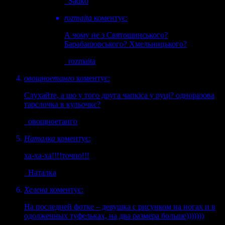
Sadko
rozmaita
коментує:
А чому не з Святошинського?
Барабашовського? Хмельницького?
rozmaita
овощноетанго
коментує:
Слухайте, а шо у того друга чапкіса у руці? одноразова
тарєлочка в кульочкє?
овощноетанго
Наталка
коментує:
ха-ха-ха!!!!точно!!!
Наталка
Хелена
коментує:
На последней фотке – девушка с рисунком на ногах и в
одолженных туфельках, на два размера больше)))))))