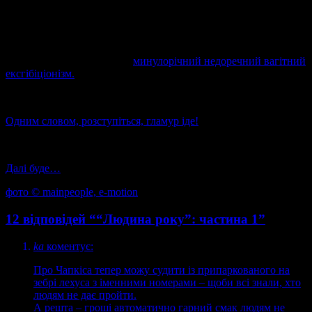
погодьтеся цей варіант, навіть з повною ілюзією відсутності
ніг…
…набагато кращий за цей
минулорічний недоречний вагітний
ексгібіціонізм.
Одним словом, розступіться, гламур іде!
Далі буде…
фото ©
mainpeople,
e-motion
12 відповідей ““Людина року”: частина 1”
ka
коментує:
Про Чапкіса тепер можу судити із припаркованого на
зебрі лехуса з іменними номерами – щоби всі знали, хто
людям не дає пройти.
А решта – гроші автоматично гарний смак людям не