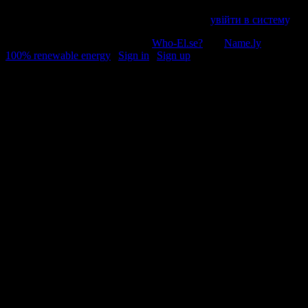
Пробачте, щоб відправити коментар, маєте
увійти в систему
.
© 2011-2026, Раґулі | Hosted by
Who-El.se?
and
Name.ly
using
100% renewable energy
|
Sign in
|
Sign up