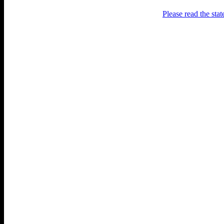
Please read the sta
Раґулі
Блоґ про аґресивний несмак
українського естеблішменту