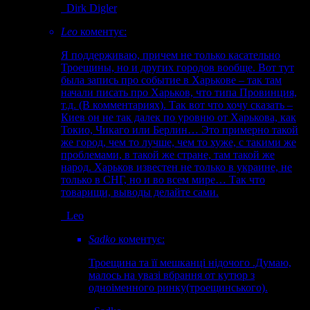
Dirk Digler
Leo
коментує:
Я поддерживаю, причем не только касательно
Троещины, но и других городов вообще. Вот тут
была запись про событие в Харькове – так там
начали писать про Харьков, что типа Провинция,
т.д. (В комментариях). Так вот что хочу сказать –
Киев он не так далек по уровню от Харькова, как
Токио, Чикаго или Берлин… Это примерно такой
же город, чем то лучше, чем то хуже, с такими же
проблемами, в такой же стране, там такой же
народ. Харьков известен не только в украине, не
только в СНГ, но и во всем мире… Так что
товарищи, выводы делайте сами.
Leo
Sadko
коментує:
Троещина та її мешканці нідочого .Думаю,
малось на увазі вбрання от кутюр з
одноіменного ринку(троещинського).