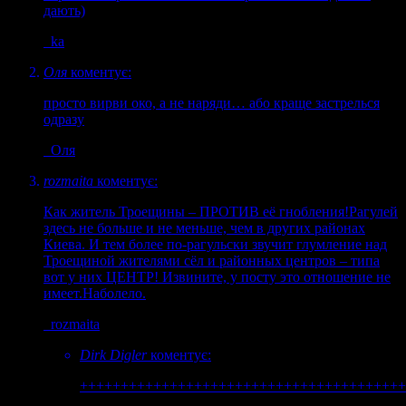
дають)
ka
Оля
коментує:
просто вирви око, а не наряди… або краще застрелься
одразу
Оля
rozmaita
коментує:
Как житель Троещины – ПРОТИВ её гнобления!Рагулей
здесь не больше и не меньше, чем в других районах
Киева. И тем более по-рагульски звучит глумление над
Троещиной жителями сёл и районных центров – типа
вот у них ЦЕНТР! Извините, у посту это отношение не
имеет.Наболело.
rozmaita
Dirk Digler
коментує:
++++++++++++++++++++++++++++++++++++++++