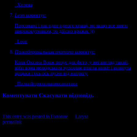
Хелена
Leon
коментує:
Персонажі і так одне одного кращі, но якщо все зняти
ширококутником, то дійсно вражає )))
Leon
Палкийприхильниксанатана
коментує:
Коли Оксана Вояж позує для фото, у неї вигляд такий,
ніби вона нелюдським зусиллям втягла живіт і випнула
цицьки і ось-ось лусне від напрягу.
Палкийприхильниксанатана
Коментувати
Скасувати відповідь
This entry was posted in
Головне
by
Larysa
. Bookmark the
permalink
.
Напишіть відгук