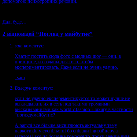
допомогою психотропних речовин.
Далі буде…
2 відповідей “Погляд у майбутнє”
sam
коментує:
Хватит постить сюда фото с модных шоу — они, в
принципе, и созданы для того, чтобы
экспериментировать. Даже если не очень удачно.
sam
Валерун
коментує:
если не удачно експерементируется то может лучше не
выкладывать их в сеть под такими громкими
высказываниями как world ? fashion ? luxury в частности
“поглядумайбутнє?
А рагулі все більше висвітлюють актуальну тему
наркотиків у суспільстві бо співаки і дизайнеру а
загалом і вся ця богемна гомосня то, трохи менше чим