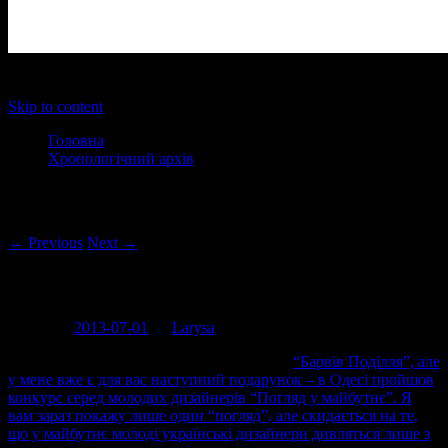
Main menu
Skip to content
Головна
Хронологічний архів
Post navigation
← Previous
Next →
Погляд у майбутнє
Posted on
2013-07-01
by
Larysa
Гадаю, що ви ще не відійшли від модних
“Барвів Поділля”, але
у мене вже є для вас наступний подарунок – в Одесі пройшов
конкурс серед молодих дизайнерів “Погляд у майбутнє”. Я
вам зараз покажу лише один “погляд”, але скидається на те,
що у майбутнє молоді українські дизайнери дивляться лише з