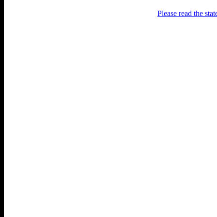
Please read the sta
Раґулі
Блоґ про аґресивний несмак
українського естеблішменту