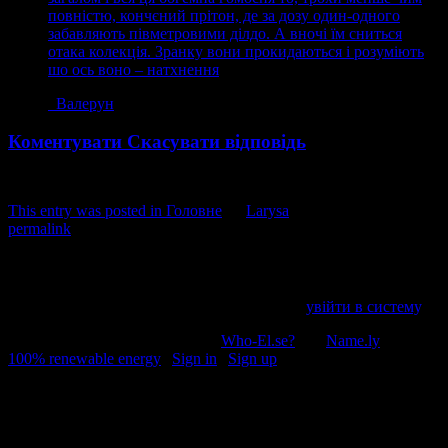
повністю, кончєний прітон, де за дозу один-одного
забавляють півметровими ділдо. А вночі їм сниться
отака колекція. Зранку вони прокидаються і розуміють
шо ось воно – натхнення
Валерун
Коментувати
Скасувати відповідь
This entry was posted in
Головне
by
Larysa
. Bookmark the
permalink
.
Напишіть відгук
Пробачте, щоб відправити коментар, маєте
увійти в систему
.
© 2011-2026, Раґулі | Hosted by
Who-El.se?
and
Name.ly
using
100% renewable energy
|
Sign in
|
Sign up