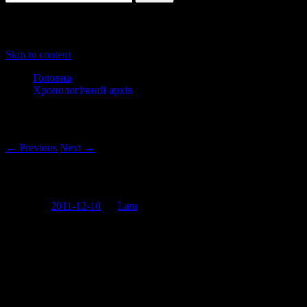
Main menu
Skip to content
Головна
Хронологічний архів
Post navigation
← Previous
Next →
Матрьошка
Posted on
2011-12-10
by
Lara
Це ж треба, деякі дівчата думають, що той факт, що у них “немає
реліз у рубрику “абсурд дня”. Пупсики!). Так от, не знаю як у Ві
“Гарячий шоколад”, а ви чули їх пісні?
Втім, раз вже я прочитала новину, то викладу візуальній супрові