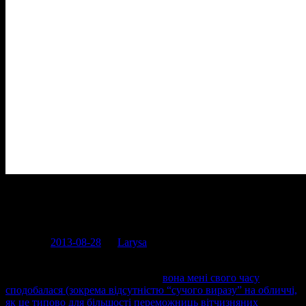
Main menu
Skip to content
Головна
Хронологічний архів
Post navigation
← Previous
Next →
Еволюція національних костюмів для
конкурсів краси
Posted on
2013-08-28
by
Larysa
Ну що, скоро українка змагатиметься за титул найкрасивішої у
світі. Якщо що, то я вболіваю, бо
вона мені свого часу
сподобалася (зокрема відсутністю “сучого виразу” на обличчі,
як це типово для більшості переможниць вітчизняних