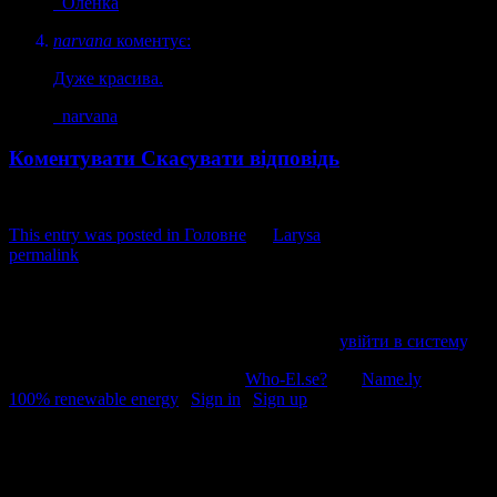
Оленка
narvana
коментує:
Дуже красива.
narvana
Коментувати
Скасувати відповідь
This entry was posted in
Головне
by
Larysa
. Bookmark the
permalink
.
Напишіть відгук
Пробачте, щоб відправити коментар, маєте
увійти в систему
.
© 2011-2026, Раґулі | Hosted by
Who-El.se?
and
Name.ly
using
100% renewable energy
|
Sign in
|
Sign up