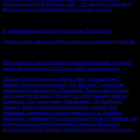
конкурсів краси). Я вболіваю, але… От шо це за сукня така?
Хочеться одразу повідпорювати половину деталей.
А оця нашивка взагалі нагадує
ось шо. Вибачайте)
З іншого боку, національний костюм дещо компенсує переляк.
Хоча зазвичай ми славимося епічними витворами. Хочеться
навіть нагадати вам старий текст, якй я колись писала:
Щороку Саша Ніколаєнко обирає одну “найкрасивішу”
українку для участі у конкурсі “Міс Всесвіт”, а потім ця
щасливиця їде на конкурс в далекі краї. Так як в тих далеких
краях вона представляє Україну, то обов’язковою умовою є
наявність сукні чи костюму, стилізованих під українське
вбрання. За три останні роки на конкурс поїхала Інна
Цимбалюк з тортом на голові і іконою на пузі, Людмила
Бікмулліна з цвіточкамі на гостроносих тухлях і спідницею, що
робить стегна втричі ширшими і Елеонора Масалаб в
незмінному корсеті, рюшах і чоботях з троєщинського ринку
.