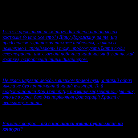
І я вже проклинала незмінного дизайнера національних
костю
мів (о кто же ето?) Діану Дорожкіну, за те, що
представляє українок за тим же шаблоном, за яким їх
помилково і сприймають і тому продожують їхати сюди
секс-туристи, аж сьогодні побачила національний український
костюм, розроблений іншим дизайнером.
Це якась царєвна-лєбєдь з вивихом правої руки, а такий образ
ніколи не був притаманний нашій культурі. Та й
відфотошопили Коц-Готліб (це прізвище міс) знатно. Для тих,
хто не в курсі, даю для порівняння фотографії Христі в
реальному житті.
Вніманіє вопрос –
які в нас шанси взяти перше місце на
конкурсі?