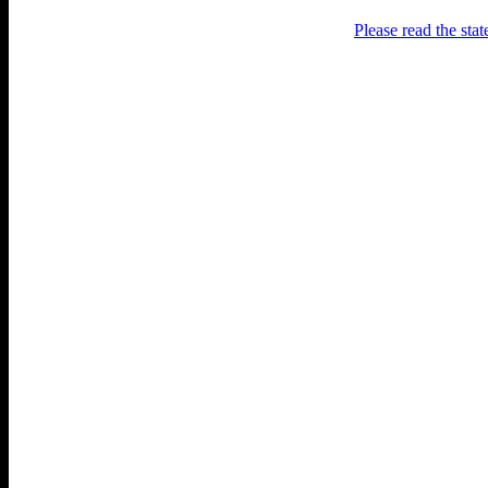
Please read the sta
Раґулі
Блоґ про аґресивний несмак
українського естеблішменту