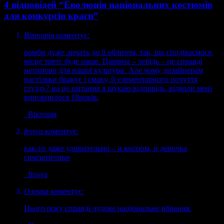
4 відповідей “Еволюція національних костюмів
для конкурсів краси”
Вікторія
коментує:
ромби дуже личать до її обличчя, так, що сподіваємося,
місце третє буде наше. Царівна – лебідь – це справді
нетипово для нашої культури. Але чому дизайнерам
настільки бракує і смаку, й елементарного почуття
глузду? на це питання я шукаю відповідь, відколи мені
виповнилося 18років.
Вікторія
frosya
коментує:
как-то даже удивительно – и костюм, и девочка
симпатичные
frosya
Оленка
коментує:
Цього року справді чудове національне вбрання.