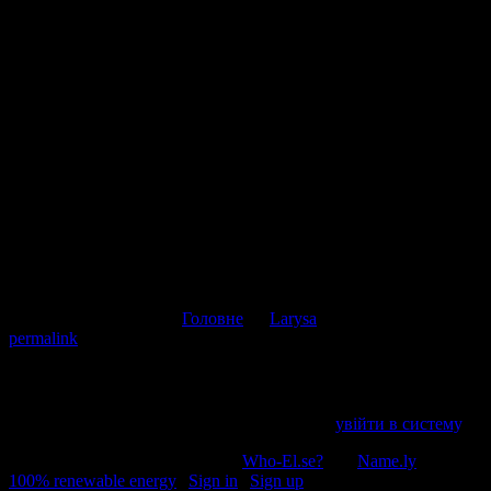
Музыка доставила.
Божья коровка
Дмитро
коментує:
бля, шо це за потаскана курва в образі Жанни д’Арк з
прищавими цицьками? в них там шо, нема симпатичних
лядєй для пропаганди? ледь не зблював!
Дмитро
Коментувати
Скасувати відповідь
This entry was posted in
Головне
by
Larysa
. Bookmark the
permalink
.
Напишіть відгук
Пробачте, щоб відправити коментар, маєте
увійти в систему
.
© 2011-2026, Раґулі | Hosted by
Who-El.se?
and
Name.ly
using
100% renewable energy
|
Sign in
|
Sign up