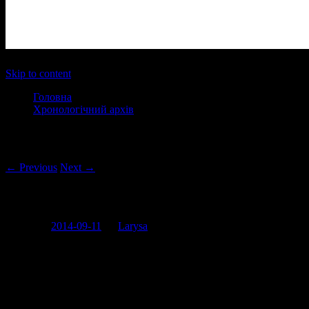
Main menu
Skip to content
Головна
Хронологічний архів
Post navigation
← Previous
Next →
Что такое Новороссия?
Posted on
2014-09-11
by
Larysa
Знаєте, у мене погано з логікою і тому я не розумію, чому
російська баба, найбільшим здобутком якої (судячи з гугла) є
те, що вона була першою дружиною чувака, який зіграв
чоловічу роль в фільмі “Вам и не снилось”, записує якісь там
відео, де розповідає, що собою являє частина України.