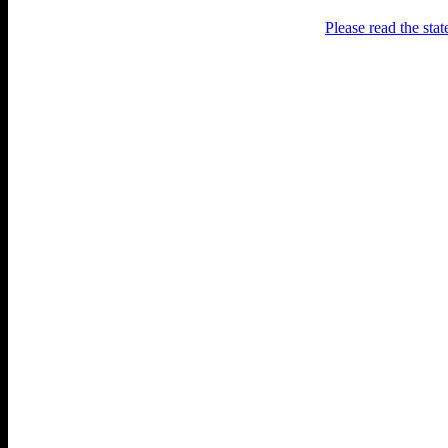
Please read the sta
Раґулі
Блоґ про аґресивний несмак
українського естеблішменту