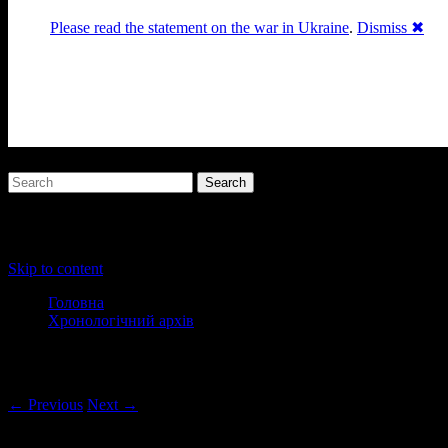
Please read the statement on the war in Ukraine
.
Dismiss ✖
Раґулі
Блоґ про аґресивний несмак
українського естеблішменту
Main menu
Skip to content
Головна
Хронологічний архів
Post navigation
← Previous
Next →
“Як намалювати Ейфелеву вежу?” (с)