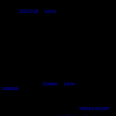
Posted on
2014-10-28
by
Larysa
Друзі, хочу сказати, що я всіх вас люблю.
Зайшла почитати, через які запити на рагу.лі заходять читачі і
от наприклад є люди, які на рагу.лях шукають “як намалювати
ейфелеву вежу”, а є такі, кого цікавить “як дівчата какають”.
Ну і як вас всіх не любити?
Коментувати
Скасувати відповідь
This entry was posted in
Головне
by
Larysa
. Bookmark the
permalink
.
Напишіть відгук
Пробачте, щоб відправити коментар, маєте
увійти в систему
.