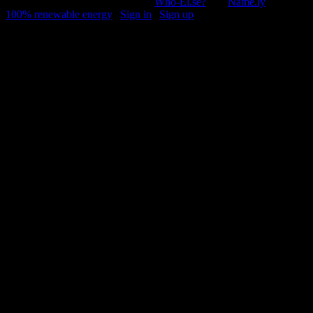
© 2011-2026, Раґулі | Hosted by
Who-El.se?
and
Name.ly
using
100% renewable energy
|
Sign in
|
Sign up