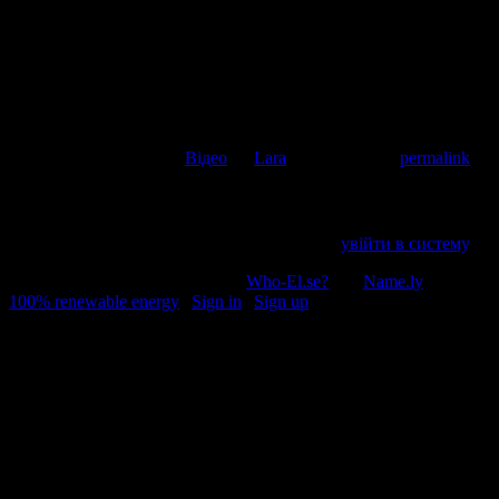
Коментувати
Скасувати відповідь
This entry was posted in
Відео
by
Lara
. Bookmark the
permalink
.
Напишіть відгук
Пробачте, щоб відправити коментар, маєте
увійти в систему
.
© 2011-2026, Раґулі | Hosted by
Who-El.se?
and
Name.ly
using
100% renewable energy
|
Sign in
|
Sign up