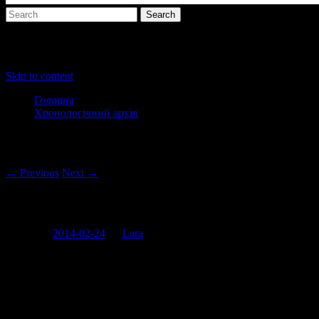
Main menu
Skip to content
Головна
Хронологічний архів
Post navigation
← Previous
Next →
Тушоночниє нєвєсти
Posted on
2014-02-24
by
Lara
Опозиція намагалася заздалегідь знищити інтерес до своїх
будинків.
Але ми ж не поведемося?