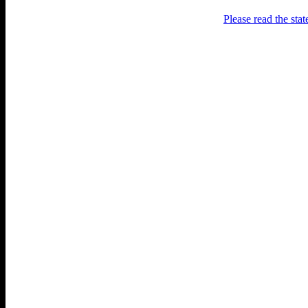
Please read the sta
Раґулі
Блоґ про аґресивний несмак
українського естеблішменту