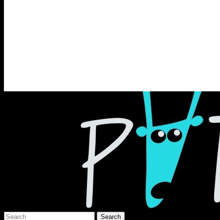
Раґулі
Блоґ про аґресивний несмак українсько