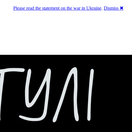
Please read the statement on the war in Ukraine
.
Dismiss ✖
го естеблішменту