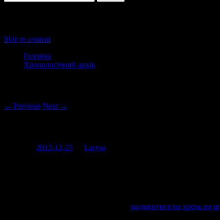
Main menu
Skip to content
Головна
Хронологічний архів
Post navigation
← Previous
Next →
Сувеніри від державних органів
Posted on
2012-12-25
by
Larysa
Вчора побачила прекрасне!
Це подарунок до нового року від нашої податкової. Що це зрозу
конструкцію з підсвіткою (тут можна
подивитися на хрєнь на в