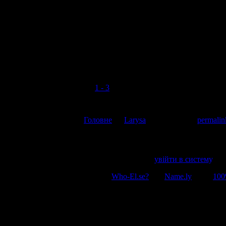
а те прозоре можна на Art From Trash
121
коментує:
в спілці журналістів ще й не те дарують. але за ваші гроші
Коментувати
Скасувати відповідь
Open all references in tabs: [
1 - 3
]
This entry was posted in
Головне
by
Larysa
. Bookmark the
permalin
Напишіть відгук
Пробачте, щоб відправити коментар, маєте
увійти в систему
.
© 2011-2026, Раґулі | Hosted by
Who-El.se?
and
Name.ly
using
100