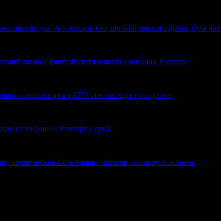
ь невинна штука. Але прикметно, що найгарніша з дівчат, була на
зації давньої фантазії стати однією з команди Brazzers.
з допомогою хлопцям з АТО стає аж надто бридотно.
адаю назбирали неймовірну суму.
і, точно не кількість машин, які вони встигнуть помити.