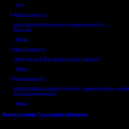
Д.Б.
Петро
коментує:
ніяка мийка після цього ці машини не врятує….
блядство
Петро
Павло
коментує:
Люди, ви що?! Я ж люблю Львів! Навіщо?!
Павло
booka
коментує:
невже львівські дівчата такі бляді – скоріше повірю, що 
та надавати піздюлєй
booka
Коментувати
Скасувати відповідь