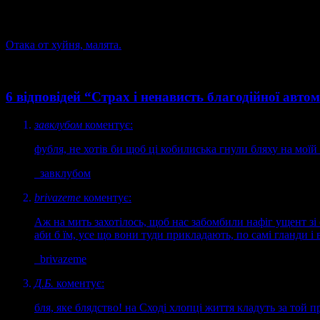
Отака от хуйня, малята.
6 відповідей “Страх і ненависть благодійної авто
завклубом
коментує:
фубля, не хотів би щоб ці кобилиська гнули бляху на мої
завклубом
brivazeme
коментує:
Аж на мить захотілось, щоб нас забомбили нафіг ущент зі 
аби б їм, усе що вони туди прикладають, по самі гланди і в
brivazeme
Д.Б.
коментує:
бля, яке блядство! на Сході хлопці життя кладуть за той п