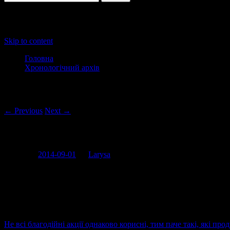
Main menu
Skip to content
Головна
Хронологічний архів
Post navigation
← Previous
Next →
Страх і ненависть благодійної автомий
Posted on
2014-09-01
by
Larysa
У Львові нещодавно пройшла благодійна акція зі збору коштів, 
Здається, це аж ніяк не тема для рагу.лів, але, як виявилося, все
Не всі благодійні акції однаково корисні, тим паче такі, які 