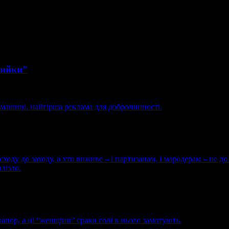
мийки”
й машині. найгірша реклама для доброчинності.
сходу до заходу, а хто виживе – і партизанам, і мародерам – не д
лізло.
рапор, а ці “женщіни” сраки голі в нього замотують.