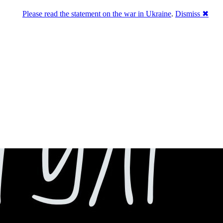
Please read the statement on the war in Ukraine
.
Dismiss ✖
го естеблішменту