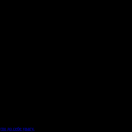
, що постраждали в зоні АТО.
ти до себе увагу.