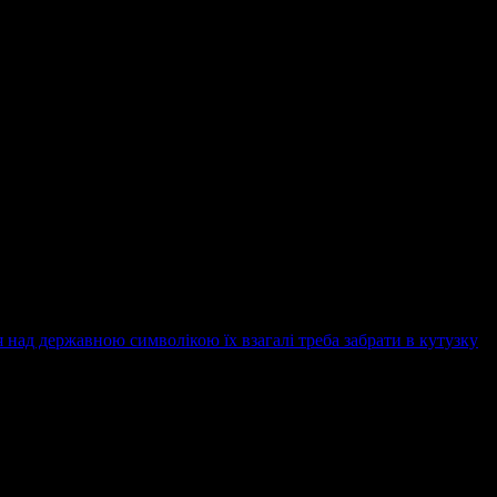
я над державною символікою їх взагалі треба забрати в кутузку