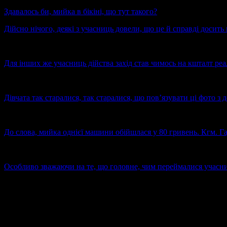
Здавалось би, мийка в бікіні, що тут такого?
Дійсно нічого, деякі з учасниць довели, що це й справді досит
Для інших же учасниць дійства захід став чимось на кшталт реалі
Дівчата так старалися, так старалися, що пов’язувати ці фото 
До слова, мийка однієї машини обійшлася у 80 гривень. Кгм. Г
Особливо зважаючи на те, що головне, чим переймалися учасниц