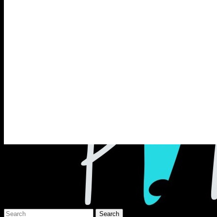
Раґулі
Блоґ про аґресивний несмак українсько