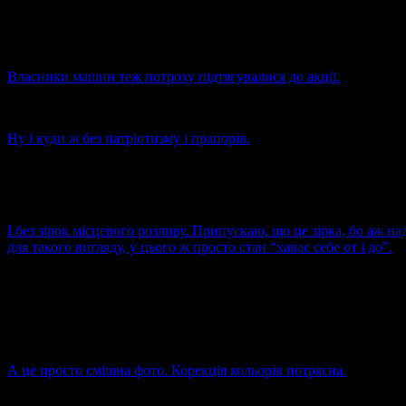
Власники машин теж потроху підтягувалися до акції.
Ну і куди ж без патріотизму і прапорів.
І без зірок місцевого розливу. Припускаю, що це зірка, бо аж н
для такого вигляду, у цього ж просто стан “хаває себе от і до”.
А це просто смішна фото. Корекція кольорів потрясна.