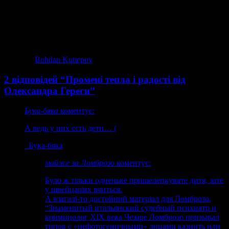
надзвичайно яскравий білборд, це те, що промені щастя мали
йти не від дережа, а від пана Олександра. Тоді б все було
просто досконало.
фото via
Bohdan Kutiepov
2 відповідей “Промені тепла і радості від
Олександра Гереги”
Бука-бяка
коментує:
А ведь у них есть дети… (
Бука-бяка
майже за Ломброзо
коментує:
Було ж тільки одненьке пришелепкувате дитя, зате
у швейцаріях вчиться.
А взагалі-то достойний матеріал для Ломброзо.
“Знаменитый итальянский судебный психиатр и
криминолог XIX века Чезаре Ломброзо призывал
типов с «нефотогеничными» лицами казнить или