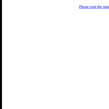
Please read the sta
Раґулі
Блоґ про аґресивний несмак
українського естеблішменту