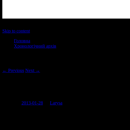
Main menu
Skip to content
Головна
Хронологічний архів
Post navigation
← Previous
Next →
Промені тепла і радості від Олександра
Гереги
Posted on
2013-01-28
by
Larysa
“В депутатові прекрасним має бути усе” ніби-то промовляє до
нас з білборду Олександр Герега, якого від дружини можна
відрізнити хіба що завдяки стрижці (і це дуже насторожує). От
єдине що недопрацювали креативщики, які породили цей