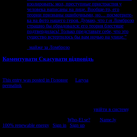
изолировать: мол, преступные пристрастия у
человека написаны на лице. Вообще-то, его
теории признаны ошибочными, но… посмотрите-
ка на фото нашего героя. Думаю, что г-н Ломброзо
страшно бы обрадовался: его теория блестяще
подтвердилась! Только представьте себе, что это
существо встертилось бы вам ночью на улице.”
майже за Ломброзо
Коментувати
Скасувати відповідь
This entry was posted in
Головне
by
Larysa
. Bookmark the
permalink
.
Напишіть відгук
Пробачте, щоб відправити коментар, маєте
увійти в систему
.
© 2011-2026, Раґулі | Hosted by
Who-El.se?
and
Name.ly
using
100% renewable energy
|
Sign in
|
Sign up