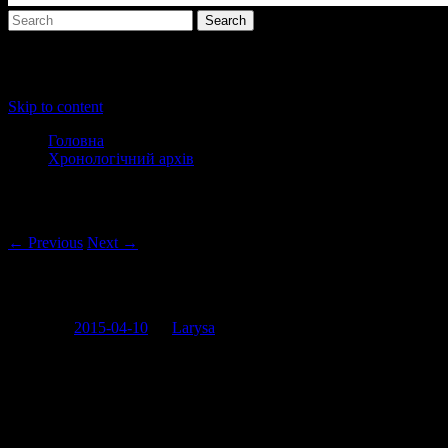
Main menu
Skip to content
Головна
Хронологічний архів
Post navigation
← Previous
Next →
Про тварин і “тварин”
Posted on
2015-04-10
by
Larysa
Коли я бачу такі знімки, то мені хочеться бачити ще й
симетричну відповідь, де депутата Дубиневича розчепіреного
в такій же позі тримає у лапах ведмідь, наприклад.
Ну або уявить собі фото, на якій замість голів тварин голови