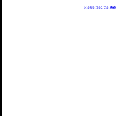
Please read the sta
Раґулі
Блоґ про аґресивний несмак
українського естеблішменту