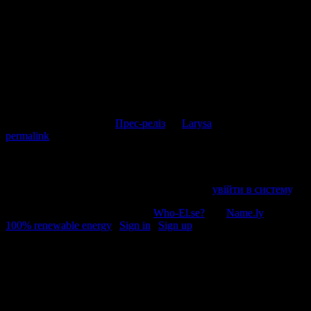
наших слуг народу. Дуже позитивна картинка вимальовується.
Коментувати
Скасувати відповідь
This entry was posted in
Прес-реліз
by
Larysa
. Bookmark the
permalink
.
Напишіть відгук
Пробачте, щоб відправити коментар, маєте
увійти в систему
.
© 2011-2026, Раґулі | Hosted by
Who-El.se?
and
Name.ly
using
100% renewable energy
|
Sign in
|
Sign up