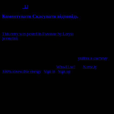
Ll
Коментувати
Скасувати відповідь
This entry was posted in
Головне
by
Larysa
. Bookmark the
permalink
.
Напишіть відгук
Пробачте, щоб відправити коментар, маєте
увійти в систему
.
© 2011-2026, Раґулі | Hosted by
Who-El.se?
and
Name.ly
using
100% renewable energy
|
Sign in
|
Sign up