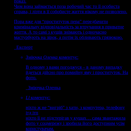
показ.
Чим вона займається поза робочий час то її особиста
справа, і лізти в її собобисте життя нікому не позволено.
Пора вже для “проституток пера” передбачити
кримінальну відповідальність за втручання в приватне
життя. А то самі з кущів знімають і одночасно
мастурбують на зірок, а потім їх обливають грязюкою.
Експерт
Зміючка Оленка
коментує:
В одному з вами погоджуся – в даному випадку
йдеться дійсно про помийну яму і проституток. На
фото.
Зміючка Оленка
Ll
коментує:
ніхто ж не “вигріб” з хати, з компутера, телефону
ітд ітп
ніхто її не підстерігав у кущах… сама звантажила
фото у соцмережу і зробила його доступним усім
користувачам.