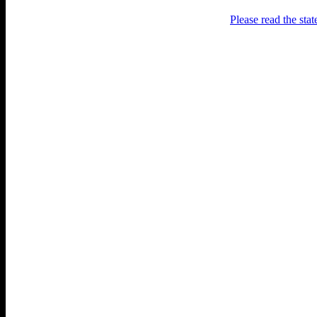
Please read the sta
Раґулі
Блоґ про аґресивний несмак
українського естеблішменту