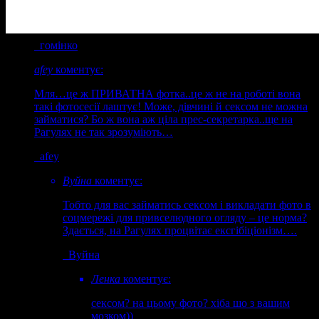
професійний потенціал. а шо, може в планах по
службових сходинках піднятись до Києва?
гомінко
afey
коментує:
Мля…це ж ПРИВАТНА фотка..це ж не на роботі вона
такі фотосесії лаштує! Може, дівчині й сексом не можна
займатися? Бо ж вона аж ціла прес-секретарка..ще на
Рагулях не так зрозуміють…
afey
Вуйна
коментує:
Тобто для вас займатись сексом і викладати фото в
соцмережі для привселюдного огляду – це норма?
Здається, на Рагулях процвітає ексгібіціонізм….
Вуйна
Ленка
коментує:
сексом? на цьому фото? хіба шо з вашим
мозком))