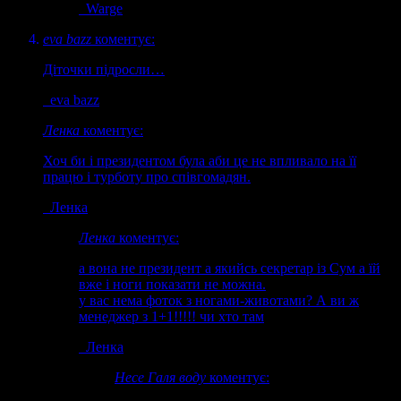
Warge
eva bazz
коментує:
Дiточки пiдросли…
eva bazz
Ленка
коментує:
Хоч би і президентом була аби це не впливало на її
працю і турботу про співгомадян.
Ленка
Ленка
коментує:
а вона не президент а якийсь секретар із Сум а їй
вже і ноги показати не можна.
у вас нема фоток з ногами-животами? А ви ж
менеджер з 1+1!!!!! чи хто там
Ленка
Несе Галя воду
коментує: