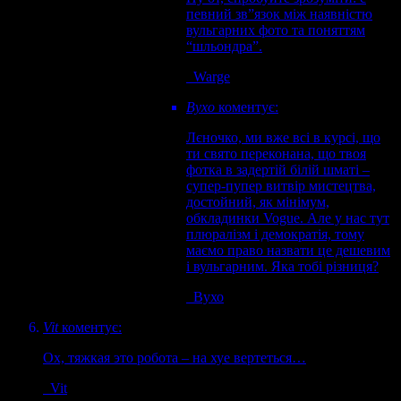
певний зв”язок між наявністю
вульгарних фото та поняттям
“шльондра”.
Warge
Вухо
коментує:
Лєночко, ми вже всі в курсі, що
ти свято переконана, що твоя
фотка в задертій білій шматі –
супер-пупер витвір мистецтва,
достойний, як мінімум,
обкладинки Vogue. Але у нас тут
плюралізм і демократія, тому
маємо право назвати це дешевим
і вульгарним. Яка тобі різниця?
Вухо
Vit
коментує:
Ох, тяжкая это робота – на хуе вертеться…
Vit