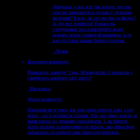
Девушка, у вас все так плохо, что вы
сексом занимаетесь только с чужими
мозгами? Блин, да это же вы на фотке!
А, ну все понятно! Только на
следующий раз попробуйте жопу
задрать возле помытой машины, а то
как-то стало жалко белого платья.
Лелик
Василина
коментує:
Приватна, кажете? І що, Мармулєтка її викрала з
сімейного альбому цієї дівулі?
Василина
Warge
коментує:
Питання не в тому, що там дівча робить і які у неї
фото – це її особиста справа. Але цю дівку взяли за
наші гроші на державу працювати. І, як бачите,
ніхто цілком справедливо не вірить, що дівча буде
займатись на роботі саме юриспруденцією.