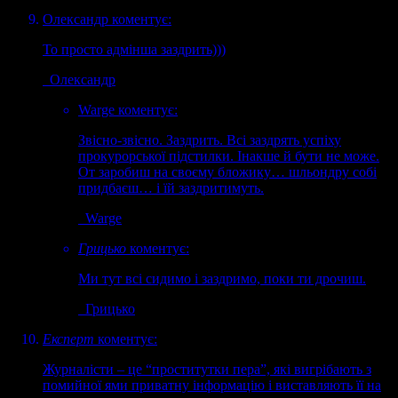
Олександр
коментує:
То просто адмінша заздрить)))
Олександр
Warge
коментує:
Звісно-звісно. Заздрить. Всі заздрять успіху
прокурорської підстилки. Інакше й бути не може.
От заробиш на своєму бложику… шльондру собі
придбаєш… і їй заздритимуть.
Warge
Грицько
коментує:
Ми тут всі сидимо і заздримо, поки ти дрочиш.
Грицько
Експерт
коментує:
Журналісти – це “проститутки пера”, які вигрібають з
помийної ями приватну інформацію і виставляють її на