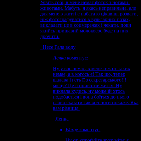
Уявіть собі, в мене немає фоток з ногами-
животами. Мабуть, я якась неправильна, але
для мене в житті є набагато цікавіші розваги,
ніж фотографуватися в вульгарних позах,
викладати це в соцмережах і чекати, поки
якийсь прищавий молокосос буде на них
дрочити.
Несе Галя воду
Ленка
коментує:
Ну у вас немає, в мене теж от таких
немає, а в когось є! Так шо, тепер
шалава і геть її з секретарського!!!
місця? Це її приватне життя. Ну
виклала кудись, ну може їй хтось
подобається і вона боїться до нього
слово сказати так хоч ноги покаже. Яка
вам різниця.
Ленка
Warge
коментує:
Ну от, спробуйте зрозуміти: є