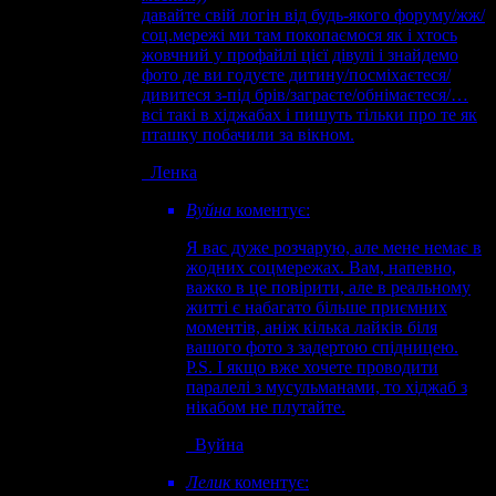
давайте свій логін від будь-якого форуму/жж/
соц.мережі ми там покопаємося як і хтось
жовчний у профайлі цієї дівулі і знайдемо
фото де ви годуєте дитину/посміхаєтеся/
дивитеся з-під брів/заграєте/обнімаєтеся/…
всі такі в хіджабах і пишуть тільки про те як
пташку побачили за вікном.
Ленка
Вуйна
коментує:
Я вас дуже розчарую, але мене немає в
жодних соцмережах. Вам, напевно,
важко в це повірити, але в реальному
житті є набагато більше приємних
моментів, аніж кілька лайків біля
вашого фото з задертою спідницею.
P.S. І якщо вже хочете проводити
паралелі з мусульманами, то хіджаб з
нікабом не плутайте.
Вуйна
Лелик
коментує: