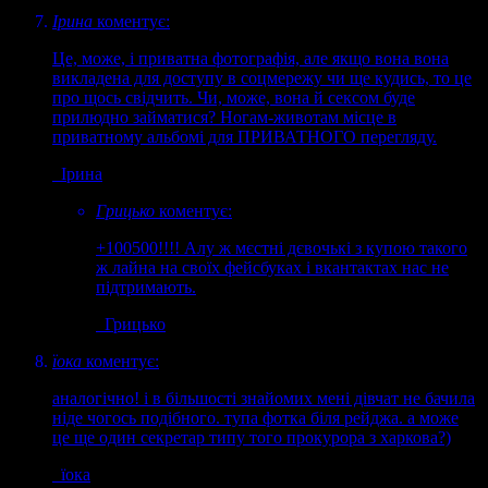
Ірина
коментує:
Це, може, і приватна фотографія, але якщо вона вона
викладена для доступу в соцмережу чи ще кудись, то це
про щось свідчить. Чи, може, вона й сексом буде
прилюдно займатися? Ногам-животам місце в
приватному альбомі для ПРИВАТНОГО перегляду.
Ірина
Грицько
коментує:
+100500!!!! Алу ж мєстні дєвочькі з купою такого
ж лайна на своїх фейсбуках і вкантактах нас не
підтримають.
Грицько
їока
коментує:
аналогічно! і в більшості знайомих мені дівчат не бачила
ніде чогось подібного. тупа фотка біля рейджа. а може
це ще один секретар типу того прокурора з харкова?)
їока