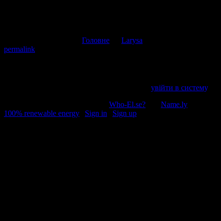
Коментувати
Скасувати відповідь
This entry was posted in
Головне
by
Larysa
. Bookmark the
permalink
.
Напишіть відгук
Пробачте, щоб відправити коментар, маєте
увійти в систему
.
© 2011-2026, Раґулі | Hosted by
Who-El.se?
and
Name.ly
using
100% renewable energy
|
Sign in
|
Sign up