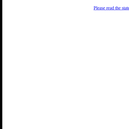
Please read the sta
Раґулі
Блоґ про аґресивний несмак
українського естеблішменту