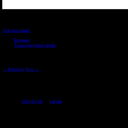
Main menu
Skip to content
Головна
Хронологічний архів
Post navigation
← Previous
Next →
Пісенний рак мозку “Мы волки и нас
по сравнению с собаками мало”
Posted on
2014-02-26
by
Larysa
Останніми днями весь український інтернет (хоча не тільки
він) раптом перетворився на філіал блогу рагу.лі. А я в цей час
безуспішно намагаюся почати писати про Межигір’я і не
можу, тож поки не буду, бо я ніколи не вимучую тексти (нічого