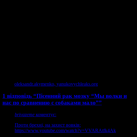
хорошого не виходить).
Щоб ви не дуже засмучувалися, музична пауза. Пісенний і
відеошедевр створений на замовлення товариства мисливців
та рибалок “Кедр”, а іншими словами друзями нашого
Сонцеликого.
Відео починається зі слів “Господи помилуй” і ця фраза дійсно
крутиться в голові всі подальші 5 хвилин.
Мы волки и нас по сравнению с собаками мало.
Под грохот двухстволки год от году нас убывало.
Мы как на расстреле ложились на встречу без стона,
Но мы уцелели, хотя и стоим вне закона
відео
oleksandr.akymenko,
yanukovychleaks.org
1 відповідь “Пісенний рак мозку “Мы волки и
нас по сравнению с собаками мало””
brivazeme
коментує:
Проти брехні, на захист вовків:
https://www.youtube.com/watch?v=VVARAtfk4Ak