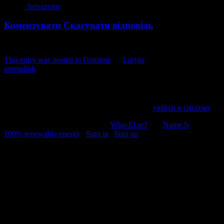
brivazeme
Коментувати
Скасувати відповідь
This entry was posted in
Головне
by
Larysa
. Bookmark the
permalink
.
Напишіть відгук
Пробачте, щоб відправити коментар, маєте
увійти в систему
.
© 2011-2026, Раґулі | Hosted by
Who-El.se?
and
Name.ly
using
100% renewable energy
|
Sign in
|
Sign up