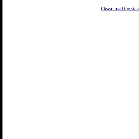
Please read the sta
Раґулі
Блоґ про аґресивний несмак
українського естеблішменту