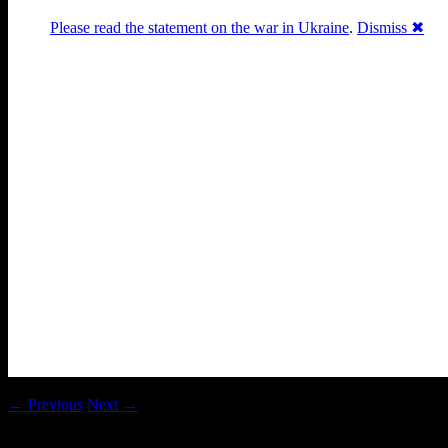
Please read the statement on the war in Ukraine
.
Dismiss ✖
Раґулі
Блоґ про аґресивний несмак
українського естеблішменту
Main menu
Skip to content
Головна
Хронологічний архів
Post navigation
← Previous
Next →
Перформенс і інсталяція в одному