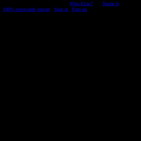
© 2011-2026, Раґулі | Hosted by
Who-El.se?
and
Name.ly
using
100% renewable energy
|
Sign in
|
Sign up