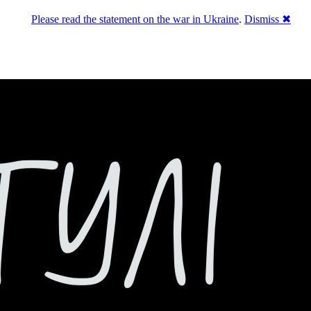
Please read the statement on the war in Ukraine
.
Dismiss ✖
го естеблішменту