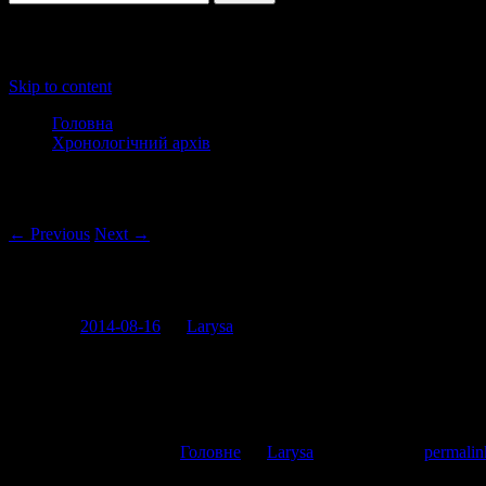
Main menu
Skip to content
Головна
Хронологічний архів
Post navigation
← Previous
Next →
Патріотизм приправлений ЛСД
Posted on
2014-08-16
by
Larysa
Все-таки для мене кінець десятих і початок двадцятих запам’ята
This entry was posted in
Головне
by
Larysa
. Bookmark the
permalin