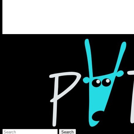
Раґулі
Блоґ про аґресивний несмак українсько