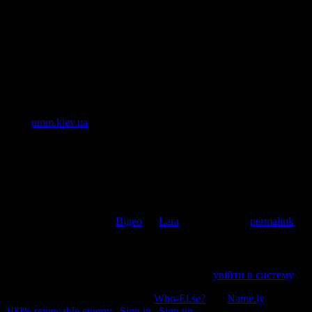
І ось тут сьогодні натикаюся на такий прекрасний подарунок
– “Наші долоні для Оболоні”.
не жалко нічо для людей на районі
ось пані ладоні дає оболоні
а стопи, гомілку, стегно і коліна
це вже для народу всієї країни
фото
umm.kiev.ua
Коментувати
Скасувати відповідь
This entry was posted in
Відео
by
Lara
. Bookmark the
permalink
.
Напишіть відгук
Пробачте, щоб відправити коментар, маєте
увійти в систему
.
© 2011-2026, Раґулі | Hosted by
Who-El.se?
and
Name.ly
using
100% renewable energy
|
Sign in
|
Sign up