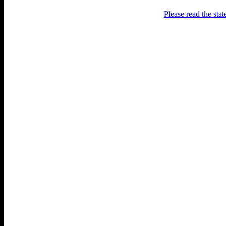
Please read the sta
Раґулі
Блоґ про аґресивний несмак
українського естеблішменту