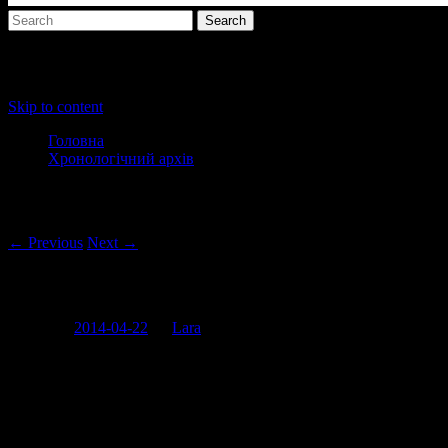
Main menu
Skip to content
Головна
Хронологічний архів
Post navigation
← Previous
Next →
“Наши руки не для скуки”
Posted on
2014-04-22
by
Lara
Я тільки вчора думала про те, що цьогорічна передвиборча
кампанія (і президентська, і мерська) якось не тішить
креативом. Імбецильних чоловічків Петра Порошенка якось
однозначно не досить.