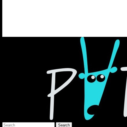
Раґулі
Блоґ про аґресивний несмак українсько