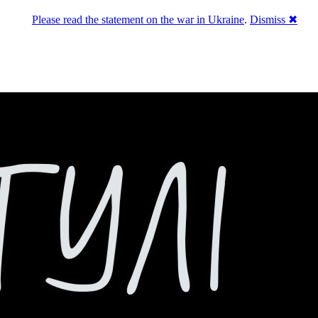
Please read the statement on the war in Ukraine
.
Dismiss ✖
го естеблішменту