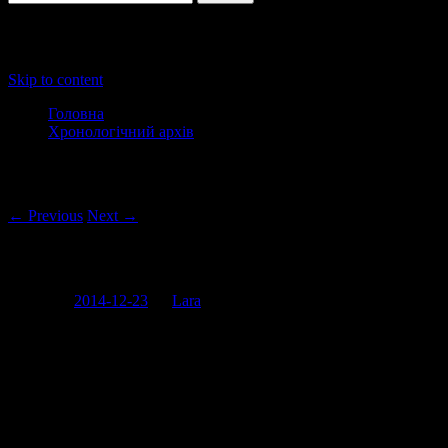
Main menu
Skip to content
Головна
Хронологічний архів
Post navigation
← Previous
Next →
Наша міліція нам співає
Posted on
2014-12-23
by
Lara
А ви помітили наскільки останнім часом стала краще працювати
Ні?
О! Ну то вони зараз вам про це заспівають.
Не знаю, що хотіли цим перформенсом сказати, але краще б вони