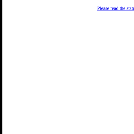
Please read the sta
Раґулі
Блоґ про аґресивний несмак
українського естеблішменту