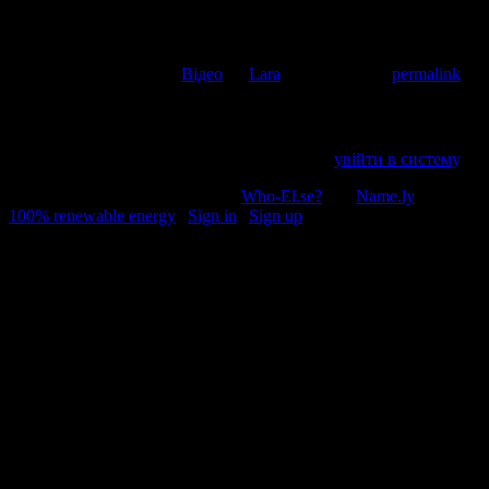
This entry was posted in
Відео
by
Lara
. Bookmark the
permalink
.
Напишіть відгук
Пробачте, щоб відправити коментар, маєте
увійти в систему
.
© 2011-2026, Раґулі | Hosted by
Who-El.se?
and
Name.ly
using
100% renewable energy
|
Sign in
|
Sign up