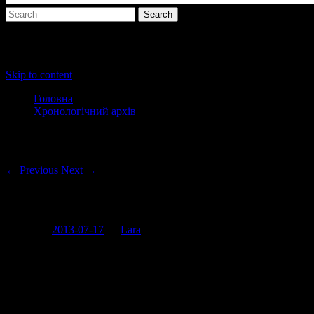
Main menu
Skip to content
Головна
Хронологічний архів
Post navigation
← Previous
Next →
Міс Оболонь
Posted on
2013-07-17
by
Lara
Мені часом здається, що Чорнобильська аварія відбулася не
біля Києва, а біля Львова, бо інакше пояснити таку кількість
“звйозд”, що “творить” у цьому чудовому місті я не можу. Ось
вам елемент творчості. Перформенс і інсталяція в одному
флаконі.