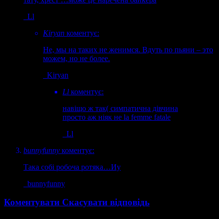
Ll
Kiryan
коментує:
Не, мы на таких не женимся. Вдуть по пьяни – это
можем, но не более.
Kiryan
Ll
коментує:
навіщо ж так( симпатична дівчина
просто аж ніяк не la femme fatale
Ll
bunnyfunny
коментує:
Така собі робоча ротяка…Иу
bunnyfunny
Коментувати
Скасувати відповідь