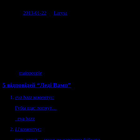
Posted on
2013-01-22
by
Larysa
А у Києві нагородили “завидних наречених”. Не знаю, чи
вартує вся подію того, щоб про неї тут писати, але одна
наречена вартує точно. LADY WAMP, як написали
організатори. Боже мій, навіть слово з чотирьох букв не
можуть без помилок написати і туди ж, роздавати блискучі
таблички.
фото ©
mainpeople
5 відповідей “Леді Вамп”
eva bazz
коментує:
Губы щас лопнут…
eva bazz
Ll
коментує:
тату, хрест …може це наречена байкера