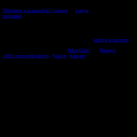
This entry was posted in
Головне
by
Larysa
. Bookmark the
permalink
.
Напишіть відгук
Пробачте, щоб відправити коментар, маєте
увійти в систему
.
© 2011-2026, Раґулі | Hosted by
Who-El.se?
and
Name.ly
using
100% renewable energy
|
Sign in
|
Sign up