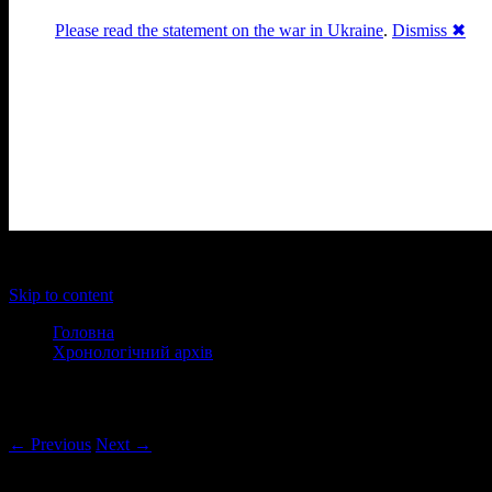
Please read the statement on the war in Ukraine
.
Dismiss ✖
Раґулі
Блоґ про аґресивний несмак
українського естеблішменту
Main menu
Skip to content
Головна
Хронологічний архів
Post navigation
← Previous
Next →
Леді Вамп