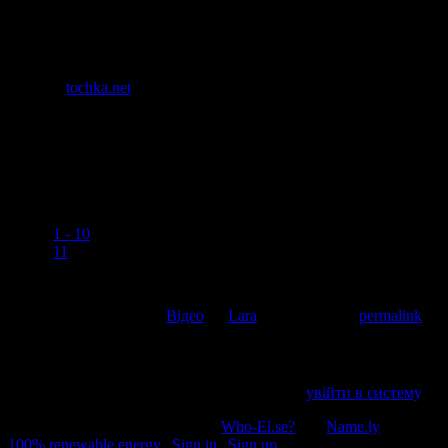
фото (с)
tochka.net
Коментувати
Скасувати відповідь
Open bundled references in tabs:
[
1 - 10
]
[
11
]
This entry was posted in
Відео
by
Lara
. Bookmark the
permalink
.
Напишіть відгук
Пробачте, щоб відправити коментар, маєте
увійти в систему
.
© 2011-2026, Раґулі | Hosted by
Who-El.se?
and
Name.ly
using
100% renewable energy
|
Sign in
|
Sign up