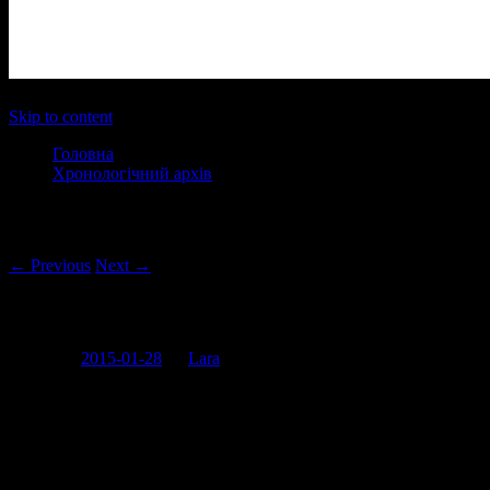
Main menu
Skip to content
Головна
Хронологічний архів
Post navigation
← Previous
Next →
Королеви пілону
Posted on
2015-01-28
by
Lara
Одразу скажу, що я в курсі про те, що багато хто займається
танцями на пілоні як спортом, який допомагає розвинути в
тілі нові потужності, але щоразу коли бачу десь згадки про
найкращу танцівницю на пілоні, то завжди йду перевірити чи
це часом не випускний вищої касти з найближчої Окружної.