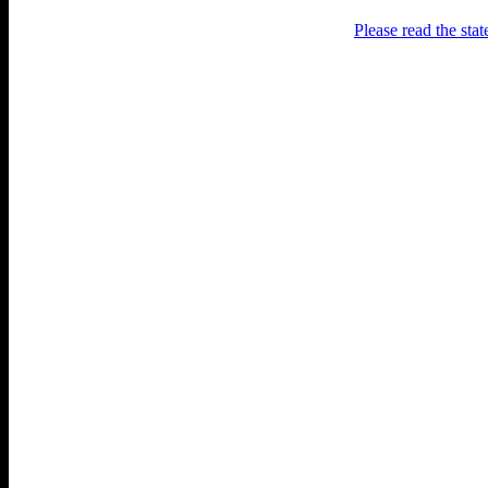
Please read the sta
Раґулі
Блоґ про аґресивний несмак
українського естеблішменту