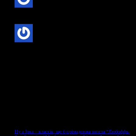
LESYA
коментує:
beee, mene nydut`, bidna dutuna
Медуза
коментує:
Мразіш подругому не скажеш
Lionel
коментує:
Нє, в Пілі вже начався бистрий закат – дєток ще встиг,
тепер є потяг до молодих-красівих-стройних
мальчікофф… Смотріт Піля в тєлєвізар і радуєцця, на
момєнт забув що їво жирна і унічтожєна слєдами
пагубних пристрастій туша вже скоро начнёт
протестувать по повній. Жаль відказався він от
Вєрблюдійной яйцеклєткі, а то б такі талантліві і красів
отприскі появилися б, всім талантам талант. Кромє того
в дальокій Гєрманії в Пілі є братан, пора б вже сімйї
както возєднацця.
Ну а Ірка – классік, ще б прімадонна запєла “Любоффь-