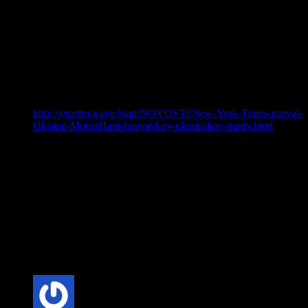
Lolrus
коментує:
В самом конце Киркорва определённо догнали
употреблённые ранее вещества – взгляд, полный
безумия, необычно расширенные глаза, фальшивая
улыбка. Не знаю, как художник Бадоев видит
Киркорова, но, судя по клипу, ему милее рубашки из
“Санахант” (походу адова хозяйка сего заведения –
http://jetsetter.ua/ru/Stati/NOVOSTI/New-York-Times-nazval-
Oksanu-MorozHant-hozyaykoy-ukrainskoy-mody.html
),
старые чемоданы, бокал с водярой и ещё тысяча других
вещей, а не Киркоров. Интересно бы было взглянуть на
его реальный “кормящий бюст”.
Iriska
коментує:
дакфейс детектід)
з приводу Пілі, не заню як б’юст, животик місяць
шостий))