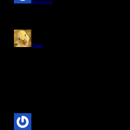
TheOctaviy
коментує:
Статья прямо в точку,и само исполнение песни Мне не
жаль у Ирки Билык во много много раз лучше чем у
Фили с голубыми линзами
Ганко
коментує:
ну з нормальним артистом Ані Лорак і Камалія не
водилися б
це просто найяскравіше втілення кацапської жлобської
культури: крадіжка та брехня, заправлені несмаком,
лицемірно видаються за результат творчої роботи.
Iriska
коментує:
вони тупо шмотками міняються)
Kag0r
коментує: