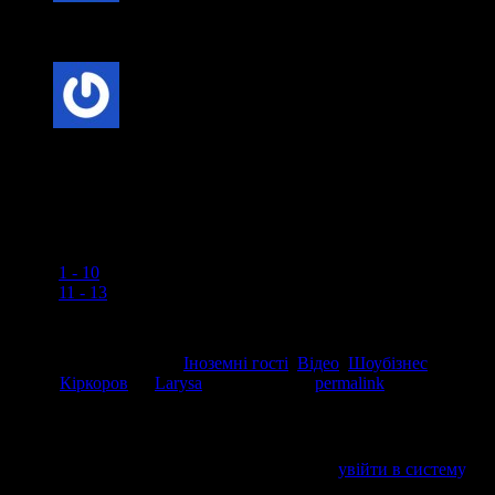
Й@бнутий румун
Kag0r
коментує:
Ось
Open bundled references in tabs:
[
1 - 10
]
[
11 - 13
]
This entry was posted in
Іноземні гості
,
Відео
,
Шоубізнес
and
tagged
Кіркоров
by
Larysa
. Bookmark the
permalink
.
Напишіть відгук
Пробачте, щоб відправити коментар, маєте
увійти в систему
.