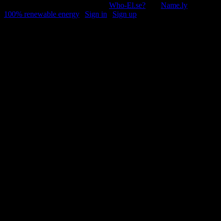
© 2011-2026, Раґулі | Hosted by
Who-El.se?
and
Name.ly
using
100% renewable energy
|
Sign in
|
Sign up