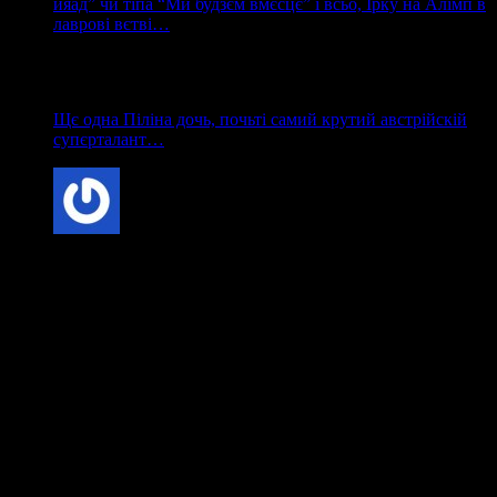
йяад” чи тіпа “Ми будзєм вмєсцє” і всьо, Ірку на Алімп в
лаврові вєтві…
Lionel
коментує:
Щє одна Піліна дочь, почьті самий крутий австрійскій
супєрталант…
Samanta
коментує:
Кіркоров як завжди в його репертуарі! Знову переспівав
чужу пісню! Кліп вийшов якийсь фотошопний, тіло в
кінці кліпу не його! Обличчя дуже відрізняється від
справжнього кіркорова в житті, молодістю та красою.
Дитина теж не його у кліпі!
Взагалі, моя думка на рахунок киркорова з недавніх пір,
конкретно змінилося в гіршу сторону, до цього, він мені
був байдужий, а зараз я його не поважаю ні як співака,
ні як людину. Ось скажіть, що в нім хорошого? З нього
продюсер і автор пісень лайно рівно як і співак, пісні
чужі лише переспівує і піариться за рахунок скандалів. І
“це” ще називають королем естради? Оце докотилися