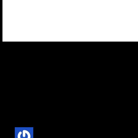
одну пісню
, і це змушує засумніватись в тому, що Філя таки
болгарин, а не циган:
Філіп Кіркоров “Мнє нє жаль”
Але з 2.40 починаються епічні потуги нагодувати дитину
цицькою! чоловічою) Добре хоч торс інший причепили:
В деяких моментах завдяки блакитним лінзам і ”щирій”
міміці співак нагадував Роба Шнайдера з фільму “Ціпочка”:
13 відповідей “Кормящій отєц”