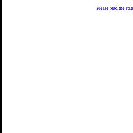
Please read the sta
Раґулі
Блоґ про аґресивний несмак
українського естеблішменту