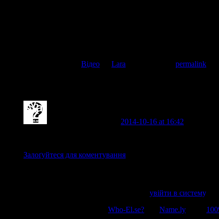
Коментувати
Скасувати відповідь
This entry was posted in
Відео
by
Lara
. Bookmark the
permalink
.
One thought on “
Картина маслом “Не ж
Жвавий Оселедець
on
2014-10-16 at 16:42
said:
то напевно Серьожа Звєрєв.
Залоґуйтеся для коментування
Напишіть відгук
Пробачте, щоб відправити коментар, маєте
увійти в систему
.
© 2011-2026, Раґулі | Hosted by
Who-El.se?
and
Name.ly
using
100