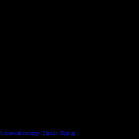
дали”
”
% renewable energy
|
Sign in
|
Sign up