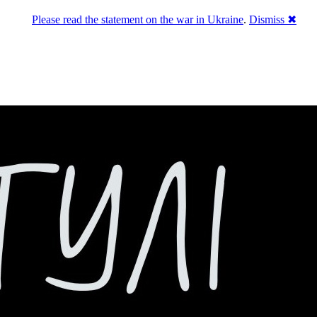
Please read the statement on the war in Ukraine
.
Dismiss ✖
го естеблішменту