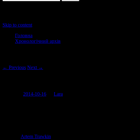
Main menu
Skip to content
Головна
Хронологічний архів
Post navigation
← Previous
Next →
Картина маслом “Не ждали”
Posted on
2014-10-16
by
Lara
“Ukrainian Fashion Week. Випадок у туалеті”.
Після такого ще треба згадати, чого ти туди прийшов:)
фото (с)
Artem Trawkin