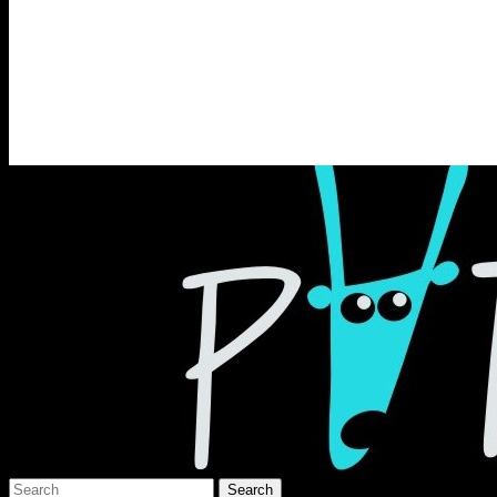
Раґулі
Блоґ про аґресивний несмак українсько