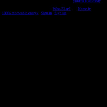
Пробачте, щоб відправити коментар, маєте
увійти в систему
.
© 2011-2026, Раґулі | Hosted by
Who-El.se?
and
Name.ly
using
100% renewable energy
|
Sign in
|
Sign up