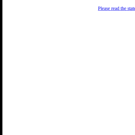
Please read the sta
Раґулі
Блоґ про аґресивний несмак
українського естеблішменту