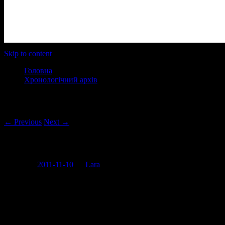
Main menu
Skip to content
Головна
Хронологічний архів
Post navigation
← Previous
Next →
І бала, бала…
Posted on
2011-11-10
by
Lara
Діаманти, ошатні сукні, соболя, вище товариство… усе це про
Пушкінський бал в Національній опері: