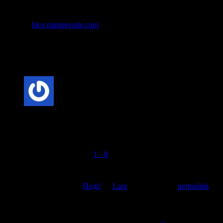
Фото ©
kiev.mainpeople.com
1 відповідь “І бала, бала…”
Леонэлло
коментує:
Йобаний лосось, какіє мужичкі!
Open all references in tabs: [
1 - 8
]
This entry was posted in
Події
by
Lara
. Bookmark the
permalink
.
Напишіть відгук