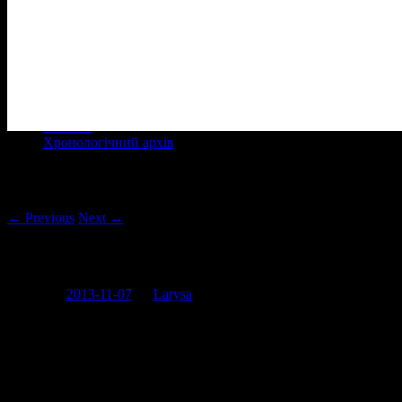
Main menu
Skip to content
Головна
Хронологічний архів
Post navigation
← Previous
Next →
“Еліта Миколаївської області”
Posted on
2013-11-07
by
Larysa
Людоньки, ну просто страх бере, скільки в Україні еліти!
Скоро уже звичайні люди будуть у меншості)
У Миколаївській області еліти, наприклад, назбиралося на
чотиритомник “Еліта Миколаївської області”. Оформлена в