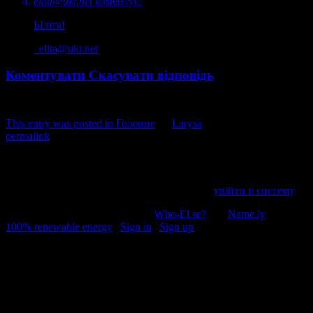
elita@ukr.net
коментує:
Ыліта!
elita@ukr.net
Коментувати
Скасувати відповідь
This entry was posted in
Головне
by
Larysa
. Bookmark the
permalink
.
Напишіть відгук
Пробачте, щоб відправити коментар, маєте
увійти в систему
.
© 2011-2026, Раґулі | Hosted by
Who-El.se?
and
Name.ly
using
100% renewable energy
|
Sign in
|
Sign up