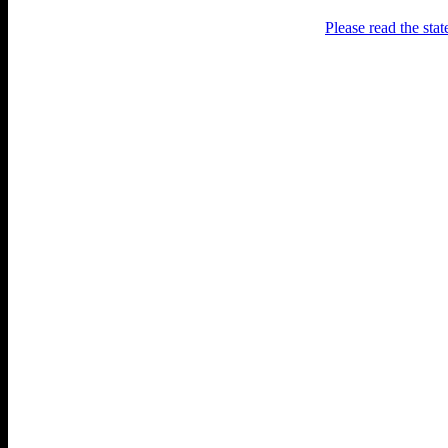
Please read the sta
Раґулі
Блоґ про аґресивний несмак
українського естеблішменту