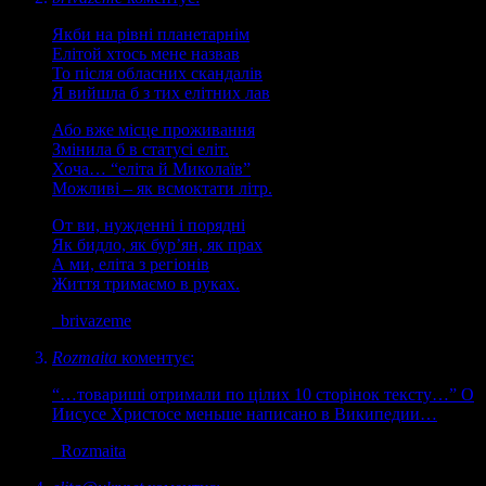
Якби на рівні планетарнім
Елітой хтось мене назвав
То після обласних скандалів
Я вийшла б з тих елітних лав
Або вже місце проживання
Змінила б в статусі еліт.
Хоча… “еліта й Миколаїв”
Можливі – як всмоктати літр.
От ви, нужденні і порядні
Як бидло, як бур’ян, як прах
А ми, еліта з регіонів
Життя тримаємо в руках.
brivazeme
Rozmaita
коментує:
“…товариші отримали по цілих 10 сторінок тексту…” О
Иисусе Христосе меньше написано в Википедии…
Rozmaita