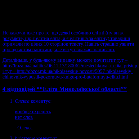
кращих традицій студентських рефератів затрапезного пту
“книга” вражає. В наш час тексти такого рівню таланту
знайти дійсно нелегко.
Не кажучи вже про те, що деякі особливо елітні (ну ви ж
розумієте, що є елітна еліта, а є елітніша за елітну) товариші
отримали по цілих 10 сторінок тексту. Навіть страшно уявити,
про що ж там написано, але вступ вражає.
написано.
Деталіньше, у будь-якому випадку, можете почитатит тут –
http://fraza.ua/analitics/06.11.13/180062/mestechkovaja_elita_prist
і тут –
http://obzor.mk.ua/nikolaevskie-novosti/5057-nikolaevskiy-
chinovnik-vypustil-pozornuyu-knigu-pro-butafornuyu-elitu.html
4 відповідей ““Еліта Миколаївської області””
Олекса
коментує:
вообще охренеть
нет слов
Олекса
brivazeme
коментує: