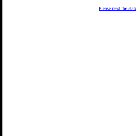
Please read the sta
Раґулі
Блоґ про аґресивний несмак
українського естеблішменту