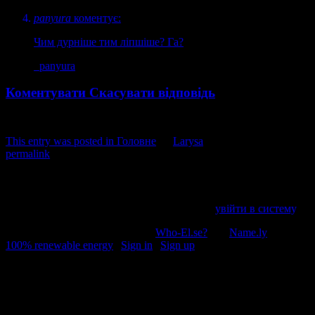
panyura
коментує:
Чим дурніше тим ліпшіше? Га?
panyura
Коментувати
Скасувати відповідь
This entry was posted in
Головне
by
Larysa
. Bookmark the
permalink
.
Напишіть відгук
Пробачте, щоб відправити коментар, маєте
увійти в систему
.
© 2011-2026, Раґулі | Hosted by
Who-El.se?
and
Name.ly
using
100% renewable energy
|
Sign in
|
Sign up