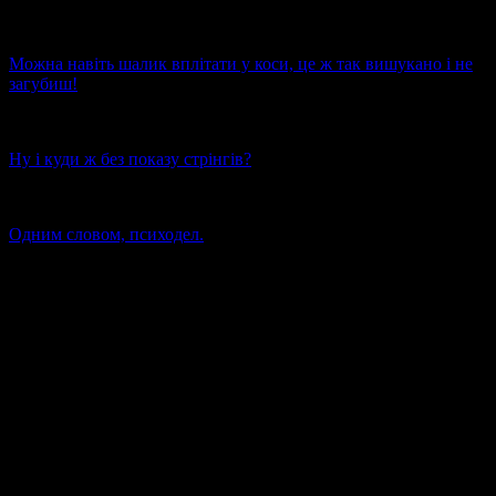
Можна навіть шалик вплітати у коси, це ж так вишукано і не
загубиш!
Ну і куди ж без показу стрінгів?
Одним словом, психодел.