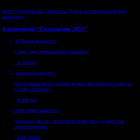
фото ©
goodvin.info,
doba.te.ua,
lypa.te.ua і ще познаходила
вконтакте.
4 відповідей “Ексклюзив 2013”
зі Львова
коментує:
Саме тому перукарі мене жахають
зі Львова
Харкуша
коментує:
На останніх фото хлопцю якоюсь кислотною сечею на
голову попісяли?
Харкуша
Dirk Digler
коментує:
хлопи-пєдікі тут і вхадувати нема чого, а дівки так,
непорозуміння.
Dirk Digler