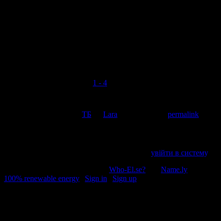
шахті. Ще й манікюр не постраждає.
Медузо Горгоно
коментує:
Я щітаю до Мразіша єму далєко
Но вот Сіроже Звєрєву єсть куда рості
Коментувати
Скасувати відповідь
Open all references in tabs: [
1 - 4
]
This entry was posted in
ТБ
by
Lara
. Bookmark the
permalink
.
Напишіть відгук
Пробачте, щоб відправити коментар, маєте
увійти в систему
.
© 2011-2026, Раґулі | Hosted by
Who-El.se?
and
Name.ly
using
100% renewable energy
|
Sign in
|
Sign up