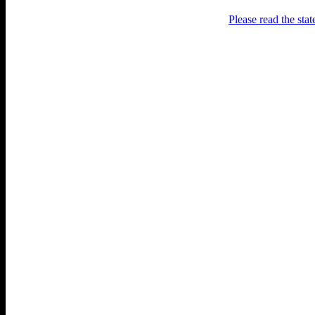
Please read the sta
Раґулі
Блоґ про аґресивний несмак
українського естеблішменту