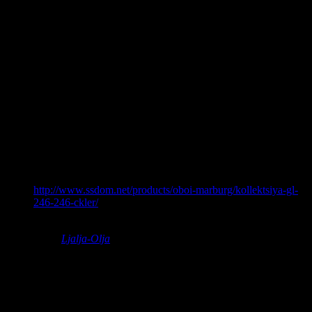
Mo
коментує:
OУ!….Ээээээээ…..иииииииииии….їбітоньки!
Викулина
коментує:
Врата Ада таки открылись ненадолго…
The5-thElement
коментує:
Ой, в такі моменти хочеться, щоб кінець світу таки
настав!
овощноетанго
коментує:
http://www.ssdom.net/products/oboi-marburg/kollektsiya-gl-
246-246-ckler/
срочно рекомендуйте камалии!
Ljalja-Olja
коментує:
Оце багато чого пояснює: “О собственном
«произведении», на презентации в апреле 2012
года в Москве, Харольд сказал: «История России и
прежде всего русское царство всегда были