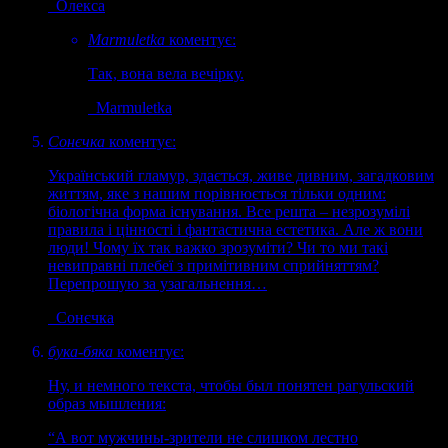
Олекса
Marmuletka
коментує:
Так, вона вела вечірку.
Marmuletka
Сонєчка
коментує:
Український гламур, здається, живе дивним, загадковим
життям, яке з нашим порівнюється тільки одним:
біологічна форма існування. Все решта – незрозумілі
правила і цінності і фантастична естетика. Але ж вони
люди! Чому їх так важко зрозуміти? Чи то ми такі
невиправні плебеї з примітивним сприйняттям?
Перепрошую за узагальнення…
Сонєчка
бука-бяка
коментує:
Ну, и немного текста, чтобы был понятен рагульский
образ мышления:
“А вот мужчины-зрители не слишком лестно