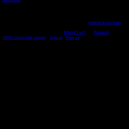
permalink
.
Напишіть відгук
Пробачте, щоб відправити коментар, маєте
увійти в систему
.
© 2011-2026, Раґулі | Hosted by
Who-El.se?
and
Name.ly
using
100% renewable energy
|
Sign in
|
Sign up