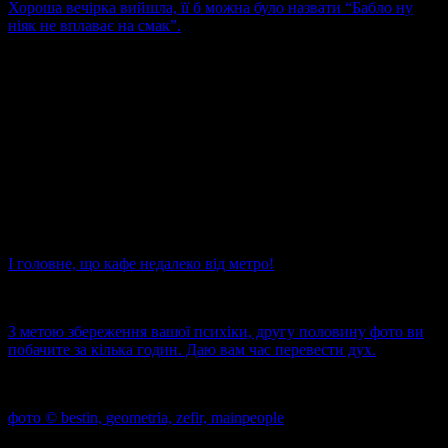
Хороша вечірка вийшла, її б можна було назвати “Бабло ну
ніяк не вплаває на смак”.
І головне, що кафе недалеко від метро!
З метою збереження вашої психіки, другу половину фото ви
побачите за кілька годин. Даю вам час перевести дух.
фото ©
bestin,
geometria,
zefir,
mainpeople