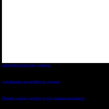
Червоного дишла запросили на гламурну тусівку, то вони
якраз би десь так і вдяглися.
Власне інвестор проекту і подала приклад. З образу видно, що
їй насправді хотілося б відкрити недорогий бордель (хоча…
кхм) і бути там головною “мадемуазель”, інакше цей
розкішний образ і віковий макіяж я пояснити не можу. А їй же
всього 26 (+/- 1) років…
Традицію “борделю” продовжила Ольга Альонова. Коли я її
побачила, я навіть подумала, що на відкритті закладу був
тематичний дрес-код “ченці і повії”. Зате не можу не відмітити
як виграшно плямиста шуба відтінює чорне коріння
натурально світлого волосся.
Ана Варава традиційно не підвела.
Одним словом, гламуру в усіх проявах вистачало.