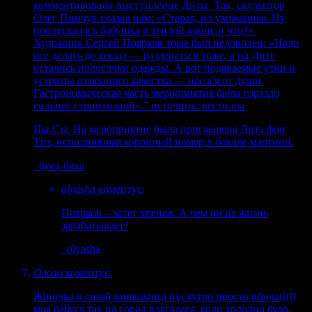
комментировали выступление Диты. Так, скульптор
Олег Пинчук сказал нам: «Старая, но ухоженная. Ну
поплескалась бабушка в теплой ванне и что?».
Художник Сергей Поярков тоже был недоволен: «Надо
все делать до конца — раздеваться тоже, а на Дите
остались полосочки одежды. А вот подаваемые утки и
устрицы отменного качества — наелся от души.
Гастрономическая часть мероприятия была гораздо
сильнее стриптизной».” источник: вести.юа
Пы.Сы. На мероприятие была приглашена Дита фон
Тиз, исполнившая коронный номер в бокале мартини.
бука-бяка
olyasha
коментує:
Поярков – эстет хренов. А чем он на жизнь
зарабатывает?
olyasha
Ололо
коментує:
Жіночка в синій вишиванці під хутро просто вбила(((((
моя бабуся так на город вдягалася, коли холодно було.