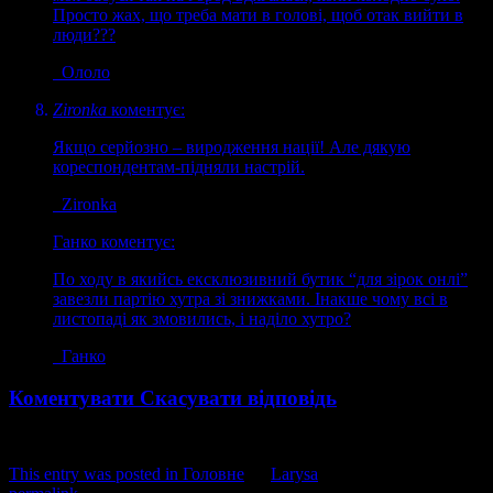
Просто жах, що треба мати в голові, щоб отак вийти в
люди???
Ололо
Zironka
коментує:
Якщо серйозно – виродження нації! Але дякую
кореспондентам-підняли настрій.
Zironka
Ганко
коментує:
По ходу в якийсь ексклюзивний бутик “для зірок онлі”
завезли партію хутра зі знижками. Інакше чому всі в
листопаді як змовились, і наділо хутро?
Ганко
Коментувати
Скасувати відповідь
This entry was posted in
Головне
by
Larysa
. Bookmark the