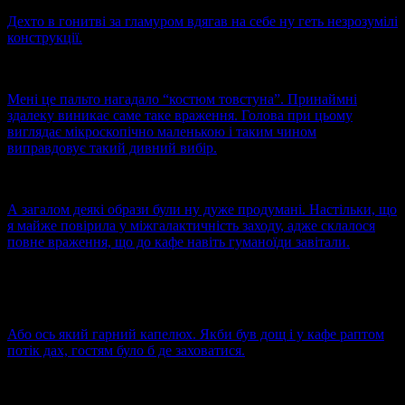
Дехто в гонитві за гламуром вдягав на себе ну геть незрозумілі
конструкції.
Мені це пальто нагадало “костюм товстуна”. Принаймні
здалеку виникає саме таке враження. Голова при цьому
виглядає мікроскопічно маленькою і таким чином
виправдовує такий дивний вибір.
А загалом деякі образи були ну дуже продумані. Настільки, що
я майже повірила у міжгалактичність заходу, адже склалося
повне враження, що до кафе навіть гуманоїди завітали.
Або ось який гарний капелюх. Якби був дощ і у кафе раптом
потік дах, гостям було б де заховатися.