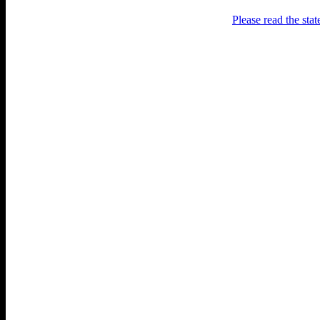
Please read the sta
Раґулі
Блоґ про аґресивний несмак
українського естеблішменту