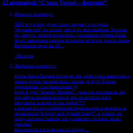
12 відповідей “C’mon Vogue! – фотозвіт”
Вікторія
коментує:
АБО я тут бачу дуже схожу людину з голубим
“брульянтом” на пальці, або ж це моя знайома. Загалом
це, мабуть, тематична вечірка для папіків-геронтофілів,
бо всі запрошені раптом зістарили обличчя, навіть Анна
Варава виглядає на 45…
Вікторія
Людмилка
коментує:
фотка Анни Варави виглядає так, ніби хтось навирізав з
різних фоток частини тіла і зліпив до кучі! Голова
здоровенна, тіло малесеньке )))
фото 4 дует “прапор України”. дама так поспішала, що
або забула вимити волосся, або не встигла його
висушити. а може то так треба????
а взагалі всі оці сєлєбріті виглядають наче вдягались за
принципом “я одену всё лучшее сразу!”. я, навіть, не
можу напевно сказати, що у капелюсі чоловік. може
дівчина?
інопланетні гості це взагалі піздєц…