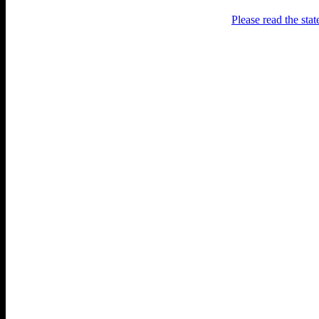
Please read the sta
Раґулі
Блоґ про аґресивний несмак
українського естеблішменту