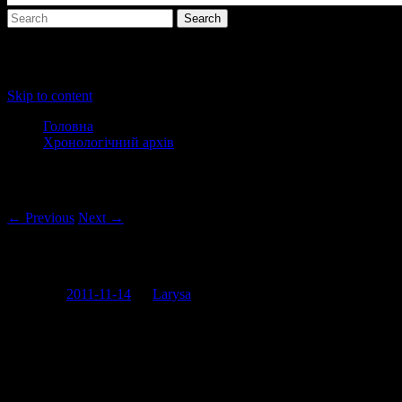
Main menu
Skip to content
Головна
Хронологічний архів
Post navigation
← Previous
Next →
Чорті-шо і на трусах бантік
Posted on
2011-11-14
by
Larysa
Екс-учасниця дівочого гурту пішла у сольне плавання, але від
старих прийомів не відмовляються, тому взагається виключно
за тим принципом, що нижню частину тіла було не дуже
прикрито. Піджак з трусами – ідеальне проєднання.