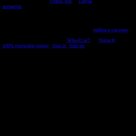
This entry was posted in
Образ дня
by
Larysa
. Bookmark the
permalink
.
Напишіть відгук
Пробачте, щоб відправити коментар, маєте
увійти в систему
.
© 2011-2026, Раґулі | Hosted by
Who-El.se?
and
Name.ly
using
100% renewable energy
|
Sign in
|
Sign up