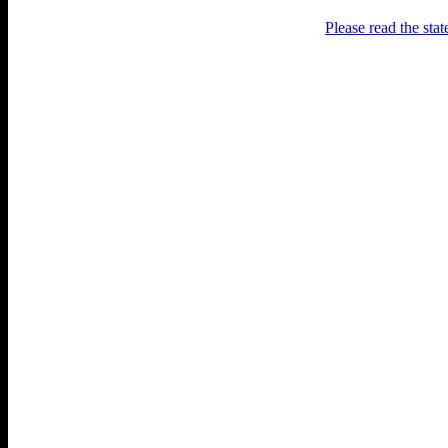
Please read the sta
Раґулі
Блоґ про аґресивний несмак
українського естеблішменту