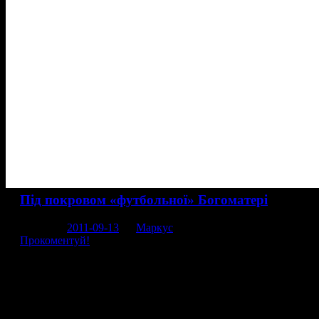
Main menu
Skip to content
Головна
Хронологічний архів
Monthly Archives:
Вересень 2011
Під покровом «футбольної» Богоматері
Posted on
2011-09-13
by
Маркус
Прокоментуй!
Єврофутбольний креатив, що несподівано заструменів із
розташованого неподалік Надвірної невеликого
підгірського села Фитьків, де мешкає близько півтори
тисячі осіб, у багатьох викликає непоясниме здивування.
Якщо ім’я талановитого іконописця–самоука Василя
Стефурака, корінного, з діда–прадіда, фитьківчанина,