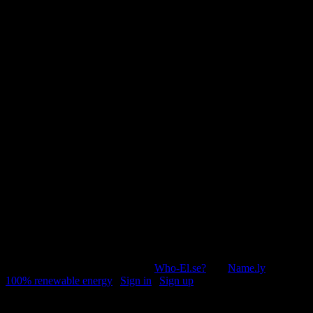
© 2011-2026, Раґулі | Hosted by
Who-El.se?
and
Name.ly
using
100% renewable energy
|
Sign in
|
Sign up